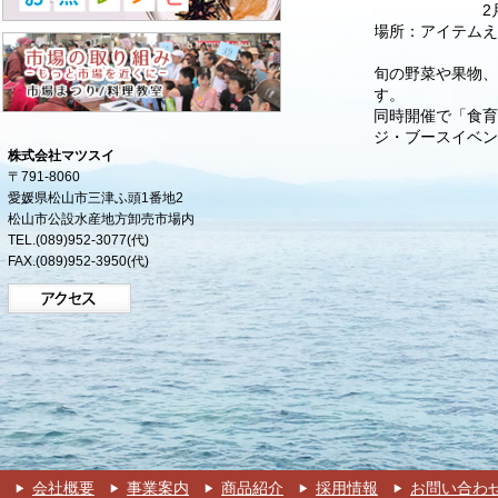
2月15日（
場所：アイテム
旬の野菜や果物
す。
同時開催で「食育
ジ・ブースイベ
株式会社マツスイ
〒791-8060
愛媛県松山市三津ふ頭1番地2
松山市公設水産地方卸売市場内
TEL.(089)952-3077(代)
FAX.(089)952-3950(代)
会社概要
事業案内
商品紹介
採用情報
お問い合わ