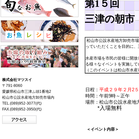
第1５回
三津の朝市
～旬
松山市公設水産地方卸売市場
っていただくことを目的に、
水産市場を市民の皆様に開放
る様々なイベントを実施して
（このイベントは松山市水産
株式会社マツスイ
〒791-8060
日程
：
平成２９年２月2５
愛媛県松山市三津ふ頭1番地2
時間：午前9時～正午
松山市公設水産地方卸売市場内
場所：松山市公設水産地
TEL.(089)952-3077(代)
*入場無料
FAX.(089)952-3950(代)
＜イベント内容＞