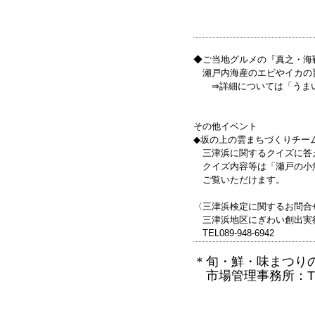
◆ご当地グルメの『真之・海
瀬戸内海産のエビやイカの
⇒詳細については「うまいも
その他イベント
◆坂の上の雲まちづくりチー
三津浜に関するクイズに答
クイズ内容等は「瀬戸の小魚う
ご覧いただけます。
〈三津浜検定に関するお問合
三津浜地区にぎわい創出実
TEL089-948-6942
＊旬・鮮・味まつり
市場管理事務所：TEL 0