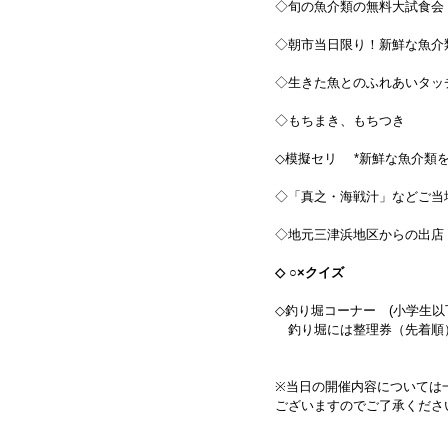
◇旬の魚介類の無料大試食会
◇朝市当日限り！新鮮な魚
◇生きた魚とのふれあいタ
◇もちまき、もちつき
◇模擬セリ *新鮮な魚介類
◇「真之・海戦汁」などご当
◇地元三津浜地区からの出店
◇
○
×クイズ
◇釣り堀コーナー (小学生以
釣り堀には整理券（先着順
※当日の開催内容については
ございますのでご了承くださ