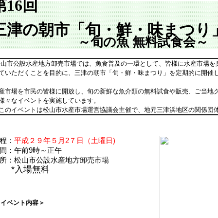
第16回
三津の朝市「旬・鮮・味まつり
～旬の魚 無料試食会～
山市公設水産地方卸売市場では、魚食普及の一環として、皆様に水産市場を
ていただくことを目的に、三津の朝市「旬・鮮・味まつり」を定期的に開催
産市場を市民の皆様に開放し、旬の新鮮な魚介類の無料試食や販売、ご当地
様々なイベントを実施しています。
このイベントは松山市水産市場運営協議会主催で、地元三津浜地区の関係団
程
：
平成２９年５月2７日（土曜日)
間：午前9時～正午
所：松山市公設水産地方卸売市場
*入場無料
イベント内容＞