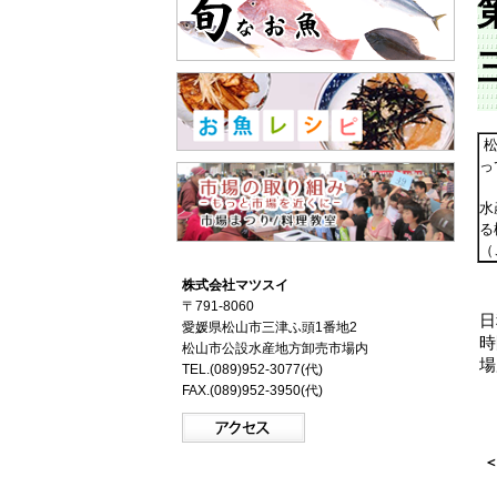
松
っ
水
る
（
株式会社マツスイ
〒791-8060
日
愛媛県松山市三津ふ頭1番地2
時
松山市公設水産地方卸売市場内
場
TEL.(089)952-3077(代)
FAX.(089)952-3950(代)
＜