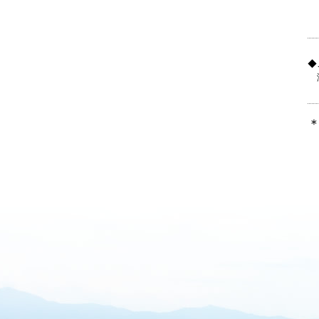
◆
瀬
⇒
市