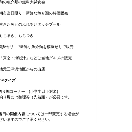
旬の魚介類の無料大試食会
朝市当日限り！新鮮な魚介類の特価販売
生きた魚とのふれあいタッチプール
もちまき、もちつき
模擬セリ *新鮮な魚介類を模擬せりで販売
「真之・海戦汁」などご当地グルメの販売
地元三津浜地区からの出店
○
×クイズ
釣り堀コーナー (小学生以下対象)
釣り堀には整理券（先着順）が必要です。
当日の開催内容については一部変更する場合が
ざいますのでご了承ください。